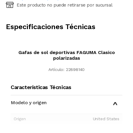
Este producto no puede retirarse por sucursal
Ingresá código postal (sólo números)
CALCULAR
Especificaciones Técnicas
Gafas de sol deportivas FAGUMA Clasico
polarizadas
Artículo:
22898140
Características Técnicas
Modelo y origen
Origen
United States