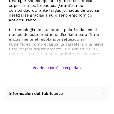
una ligereza excepcional y una resistencia
superior a los impactos, garantizando
comodidad durante largas jornadas de uso sin
deslizarse gracias a su diseño ergonomico
antideslizante.
La tecnologia de sus lentes polarizadas es el
nucleo de este producto, diseñada para filtrar
eficazmente el resplandor reflejado en
superficies como el agua, la carretera o la nieve.
Esto mejora drasticamente la claridad visual,
reduce la fatiga ocular y optimiza el contraste
de los colores para una experiencia mas nitida y
segura. Ademas, cuentan con una cobertura de
Ver descripción completa
proteccion UV400 completa que bloquea el cien
por ciento de los rayos ultravioleta nocivos UVA
y UVB, protegiendo la salud de tus ojos en
cualquier entorno de alta exposicion solar.
Ya sea que estes navegando en una sesion de
Información del fabricante
pesca, recorriendo rutas en bicicleta o
simplemente conduciendo bajo el sol brillante,
estas gafas de sol FAGUMA se adaptan
perfectamente a tus necesidades. Su