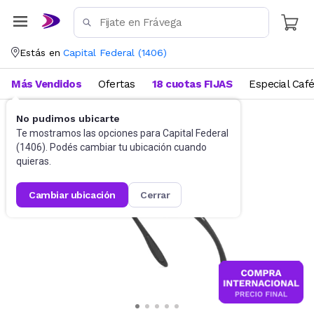
Estás en
Capital Federal
(
1406
)
Más Vendidos
Ofertas
18 cuotas FIJAS
Especial Caf
No pudimos ubicarte
Accesorios
Anteojos de sol
Te mostramos las opciones para
Capital Federal
(
1406
). Podés cambiar tu ubicación cuando
quieras.
cambiar ubicación
cerrar