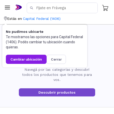
Estás en
Capital Federal
(
1406
)
No pudimos ubicarte
Te mostramos las opciones para
Capital Federal
(
1406
). Podés cambiar tu ubicación cuando
quieras.
cambiar ubicación
cerrar
La página no existe
Navegá por las categorías y descubrí
todos los productos que tenemos para
vos.
Descubrir productos