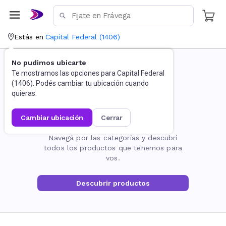
Estás en
Capital Federal
(
1406
)
No pudimos ubicarte
Te mostramos las opciones para
Capital Federal
(
1406
). Podés cambiar tu ubicación cuando
quieras.
cambiar ubicación
cerrar
La página no existe
Navegá por las categorías y descubrí
todos los productos que tenemos para
vos.
Descubrir productos