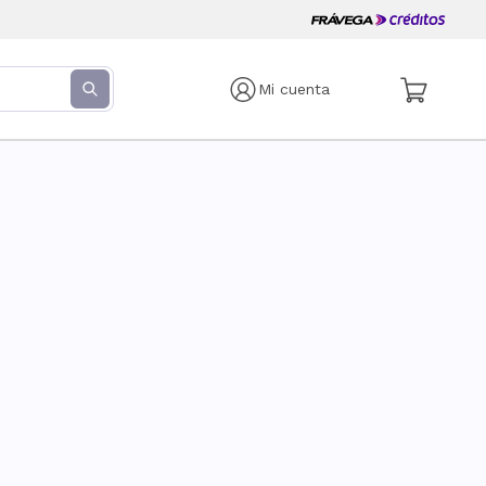
Mi cuenta
s