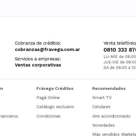
Cobranza de créditos:
Venta telefónic
cobranzas@fravega.com.ar
0810 333 87
LU-MIE de 08:00
Servicios a empresas:
JUE-VIE de 08:0
Ventas corporativas
SA de 09:00 a 13
om
Frávega Créditos
Recomendados
Pagá Online
Smart TV
Catálogo exclusivo
Celulares
nancieros
Condiciones
Aire acondicionado
Novedades
Más vendidos Market