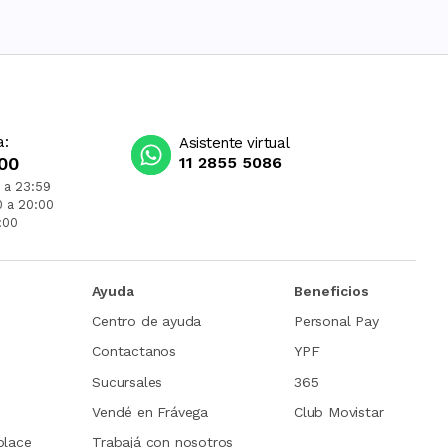
a:
Asistente virtual
00
11 2855 5086
 a 23:59
0 a 20:00
:00
Ayuda
Beneficios
Centro de ayuda
Personal Pay
Contactanos
YPF
Sucursales
365
Vendé en Frávega
Club Movistar
place
Trabajá con nosotros