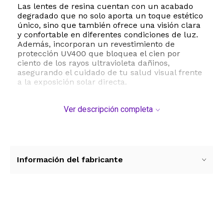
Las lentes de resina cuentan con un acabado
degradado que no solo aporta un toque estético
único, sino que también ofrece una visión clara
y confortable en diferentes condiciones de luz.
Además, incorporan un revestimiento de
protección UV400 que bloquea el cien por
ciento de los rayos ultravioleta dañinos,
asegurando el cuidado de tu salud visual frente
a la exposición solar directa.
Con dimensiones pensadas para un ajuste
Ver descripción completa
óptimo, estas gafas presentan un ancho de lente
de 62 milímetros, un puente de 20 milímetros y
patillas de 145 milímetros, lo que proporciona
una cobertura amplia y segura. Su diseño
unisex y su construcción robusta las convierten
en el complemento perfecto para cualquier
Información del fabricante
guardarropa, elevando tu estilo personal
mientras te brindan la máxima protección.
ESTE PRODUCTO VIENE DE USA DENTRO DEL
MARCO DEL SERVICIO "PUERTA A PUERTA" QUE
Ver más contenido
RIGE PARA LOS ENVíOS POSTALES