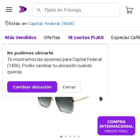
Estás en
Capital Federal
(
1406
)
Más Vendidos
Ofertas
18 cuotas FIJAS
Especial Caf
No pudimos ubicarte
Accesorios
Anteojos de sol
Te mostramos las opciones para
Capital Federal
(
1406
). Podés cambiar tu ubicación cuando
quieras.
cambiar ubicación
cerrar