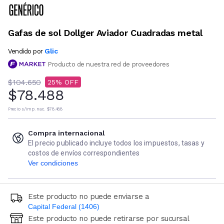
Gafas de sol Dollger Aviador Cuadradas metal
Glic
Vendido por
Producto de nuestra red de proveedores
$104.650
25
$78.488
Precio s/imp. nac.
$78.488
Compra internacional
El precio publicado incluye todos los impuestos, tasas y
costos de envíos correspondientes
Ver condiciones
Este producto no puede enviarse a
Capital Federal (1406)
Este producto no puede retirarse por sucursal
Ingresá código postal (sólo números)