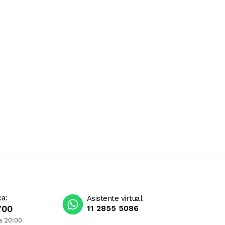
ca:
Asistente virtual
700
11 2855 5086
a 20:00