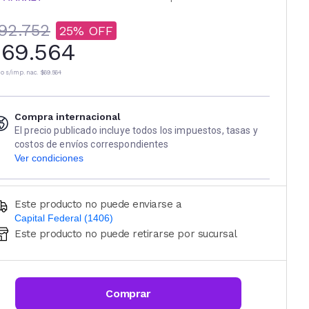
92.752
25
69.564
io s/imp. nac.
$69.564
Compra internacional
El precio publicado incluye todos los impuestos, tasas y
costos de envíos correspondientes
Ver condiciones
Este producto no puede enviarse a
Capital Federal (1406)
Este producto no puede retirarse por sucursal
Ingresá código postal (sólo números)
CALCULAR
Comprar