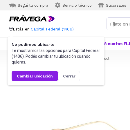
Seguí tu compra
Servicio técnico
Sucursales
Estás en
Capital Federal
(
1406
)
Categorías
Más Vendidos
Ofertas
18 cuotas FI
No pudimos ubicarte
Te mostramos las opciones para
Capital Federal
(
1406
). Podés cambiar tu ubicación cuando
Frávega
Indumentaria
Accesorios
Anteojos de sol
quieras.
cambiar ubicación
cerrar