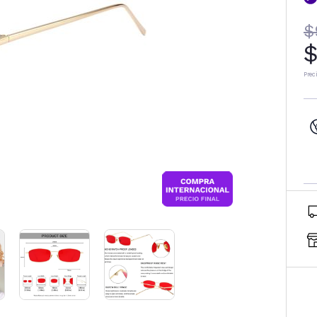
$
$
Prec