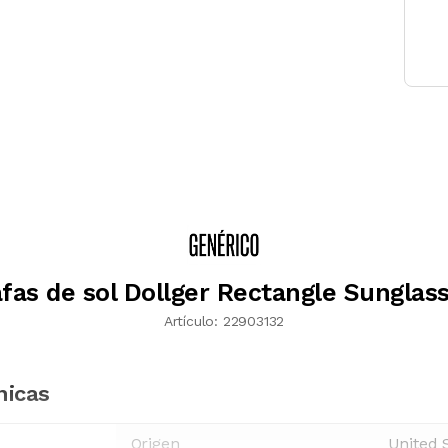
fas de sol Dollger Rectangle Sunglas
Artículo:
22903132
nicas
Origen
United 