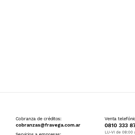
Ver más contenido
Cobranza de créditos:
Venta telefóni
cobranzas@fravega.com.ar
0810 333 8
LU-VI de 08:00 
Servicios a empresas: