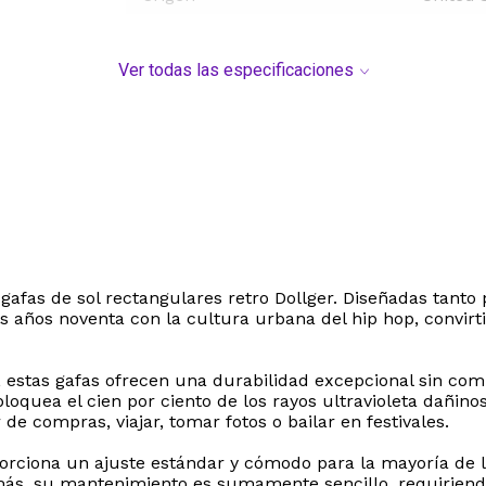
Ver todas las especificaciones
 gafas de sol rectangulares retro Dollger. Diseñadas tant
 años noventa con la cultura urbana del hip hop, convirti
, estas gafas ofrecen una durabilidad excepcional sin co
oquea el cien por ciento de los rayos ultravioleta dañino
 de compras, viajar, tomar fotos o bailar en festivales.
rciona un ajuste estándar y cómodo para la mayoría de los
ás, su mantenimiento es sumamente sencillo, requiriend