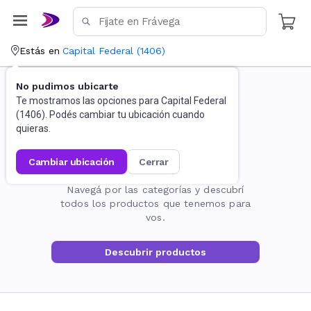
Estás en
Capital Federal
(
1406
)
No pudimos ubicarte
Te mostramos las opciones para
Capital Federal
(
1406
). Podés cambiar tu ubicación cuando
quieras.
cambiar ubicación
cerrar
La página no existe
Navegá por las categorías y descubrí
todos los productos que tenemos para
vos.
Descubrir productos