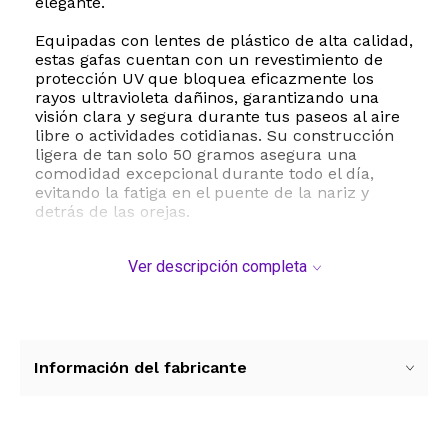
elegante.
Equipadas con lentes de plástico de alta calidad,
estas gafas cuentan con un revestimiento de
protección UV que bloquea eficazmente los
rayos ultravioleta dañinos, garantizando una
visión clara y segura durante tus paseos al aire
libre o actividades cotidianas. Su construcción
ligera de tan solo 50 gramos asegura una
comodidad excepcional durante todo el día,
evitando la fatiga en el puente de la nariz y
detrás de las orejas.
Las especificaciones técnicas de este modelo
Ver descripción completa
incluyen un ancho de lente de 58 milímetros,
una altura de lente de 29 milímetros, un puente
de 21 milímetros y patillas de 142 milímetros de
longitud, proporcionando un ajuste cómodo y
equilibrado para la mayoría de los rostros de
adultos. Para mantener tus gafas en óptimas
Información del fabricante
condiciones, se recomienda limpiarlas
regularmente con agua templada y un jabón
suave, secándolas con el paño de microfibra
incluido, y evitar exponerlas a temperaturas