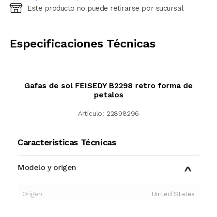
Este producto no puede retirarse por sucursal
Ingresá código postal (sólo números)
CALCULAR
Especificaciones Técnicas
Gafas de sol FEISEDY B2298 retro forma de
petalos
Artículo:
22898296
Características Técnicas
Modelo y origen
Origen
United States