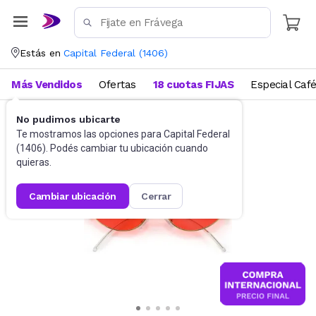
Estás en
Capital Federal
(
1406
)
Más Vendidos
Ofertas
18 cuotas FIJAS
Especial Caf
No pudimos ubicarte
Accesorios
Anteojos de sol
Te mostramos las opciones para
Capital Federal
(
1406
). Podés cambiar tu ubicación cuando
quieras.
cambiar ubicación
cerrar