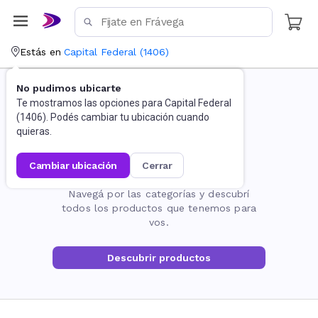
Estás en
Capital Federal
(
1406
)
No pudimos ubicarte
Te mostramos las opciones para
Capital Federal
(
1406
). Podés cambiar tu ubicación cuando
quieras.
cambiar ubicación
cerrar
La página no existe
Navegá por las categorías y descubrí
todos los productos que tenemos para
vos.
Descubrir productos