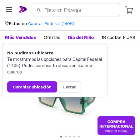
Estás en
Capital Federal
(
1406
)
Más Vendidos
Ofertas
Día del Niño
18 cuotas FIJAS
No pudimos ubicarte
Accesorios
Anteojos de sol
Te mostramos las opciones para
Capital Federal
(
1406
). Podés cambiar tu ubicación cuando
quieras.
cambiar ubicación
cerrar