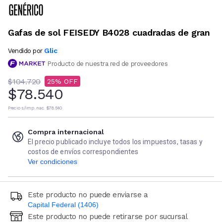
Gafas de sol FEISEDY B4028 cuadradas de gran
Glic
Vendido por
Producto de nuestra red de proveedores
$104.720
25
$78.540
Precio s/imp. nac.
$78.540
Compra internacional
El precio publicado incluye todos los impuestos, tasas y
costos de envíos correspondientes
Ver condiciones
Este producto no puede enviarse a
Capital Federal (1406)
Este producto no puede retirarse por sucursal
Ingresá código postal (sólo números)