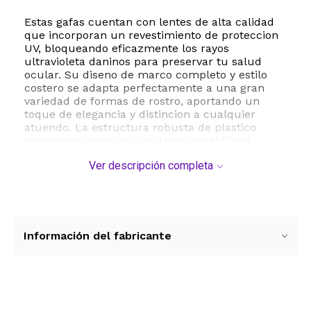
Estas gafas cuentan con lentes de alta calidad
que incorporan un revestimiento de proteccion
UV, bloqueando eficazmente los rayos
ultravioleta daninos para preservar tu salud
ocular. Su diseno de marco completo y estilo
costero se adapta perfectamente a una gran
variedad de formas de rostro, aportando un
toque de elegancia y distincion a cualquier
atuendo. La estructura robusta de plastico
compuesto asegura una larga durabilidad,
resistiendo el uso cotidiano sin perder su forma
Ver descripción completa
ni su atractivo estetico.
Con un ancho de lente de 68 milimetros y un
puente de 20 milimetros, estas gafas de sol de
tamano grande ofrecen un ajuste comodo y
seguro. Para mantenerlas en perfectas
Información del fabricante
condiciones, se recomienda lavarlas a mano con
jabon suave y agua tibia, evitando el contacto
con productos quimicos agresivos y
temperaturas extremas. Lleva tu estilo al
siguiente nivel y asegura la maxima proteccion
Ver más contenido