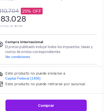
110.704
25
83.028
io s/imp. nac.
$83.028
Compra internacional
El precio publicado incluye todos los impuestos, tasas y
costos de envíos correspondientes
Ver condiciones
Este producto no puede enviarse a
Capital Federal (1406)
Este producto no puede retirarse por sucursal
Ingresá código postal (sólo números)
CALCULAR
Comprar