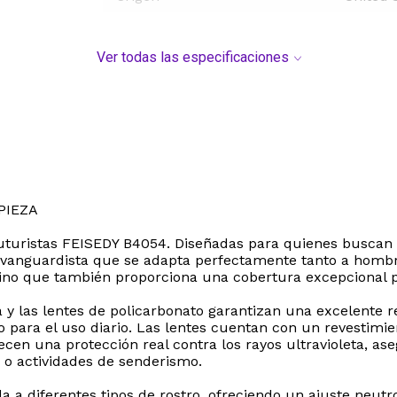
Ver todas las especificaciones
PIEZA
l futuristas FEISEDY B4054. Diseñadas para quienes buscan 
y vanguardista que se adapta perfectamente tanto a homb
o que también proporciona una cobertura excepcional para
 y las lentes de policarbonato garantizan una excelente r
o para el uso diario. Las lentes cuentan con un revestim
cen una protección real contra los rayos ultravioleta, as
s o actividades de senderismo.
 diferentes tipos de rostro, ofreciendo un ajuste neutro 