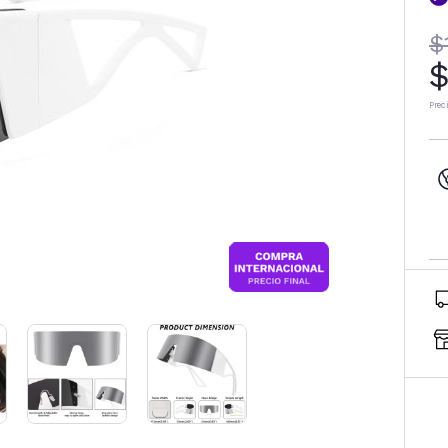
$
$
Prec