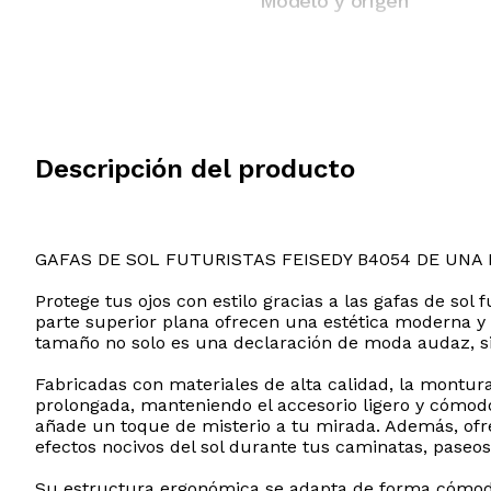
Modelo y origen
Descripción del producto
GAFAS DE SOL FUTURISTAS FEISEDY B4054 DE UNA 
Protege tus ojos con estilo gracias a las gafas de so
parte superior plana ofrecen una estética moderna 
tamaño no solo es una declaración de moda audaz, sin
Fabricadas con materiales de alta calidad, la montura
prolongada, manteniendo el accesorio ligero y cómod
añade un toque de misterio a tu mirada. Además, ofre
efectos nocivos del sol durante tus caminatas, paseo
Su estructura ergonómica se adapta de forma cómoda a