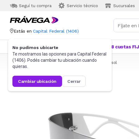
Seguí tu compra
Servicio técnico
Sucursales
Estás en
Capital Federal
(
1406
)
Categorías
Más Vendidos
Ofertas
18 cuotas FI
No pudimos ubicarte
Te mostramos las opciones para
Capital Federal
(
1406
). Podés cambiar tu ubicación cuando
Frávega
Indumentaria
Accesorios
Anteojos de sol
quieras.
cambiar ubicación
cerrar