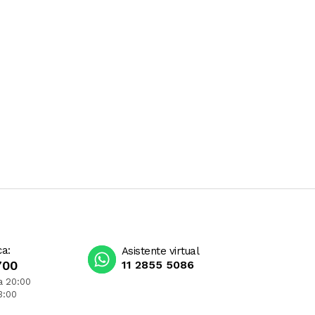
ca:
Asistente virtual
700
11 2855 5086
a 20:00
3:00