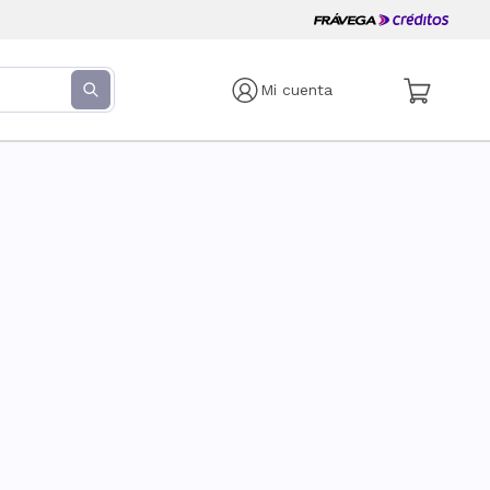
Mi cuenta
s