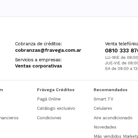
Cobranza de créditos:
Venta telefónic
cobranzas@fravega.com.ar
0810 333 87
LU-MIE de 08:00
Servicios a empresas:
JUE-VIE de 08:0
Ventas corporativas
SA de 09:00 a 13
om
Frávega Créditos
Recomendados
Pagá Online
Smart TV
Catálogo exclusivo
Celulares
nancieros
Condiciones
Aire acondicionado
Novedades
Más vendidos Market