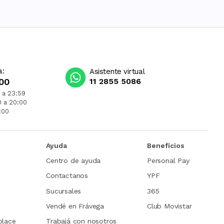
a:
Asistente virtual
00
11 2855 5086
 a 23:59
0 a 20:00
:00
Ayuda
Beneficios
Centro de ayuda
Personal Pay
Contactanos
YPF
Sucursales
365
Vendé en Frávega
Club Movistar
place
Trabajá con nosotros