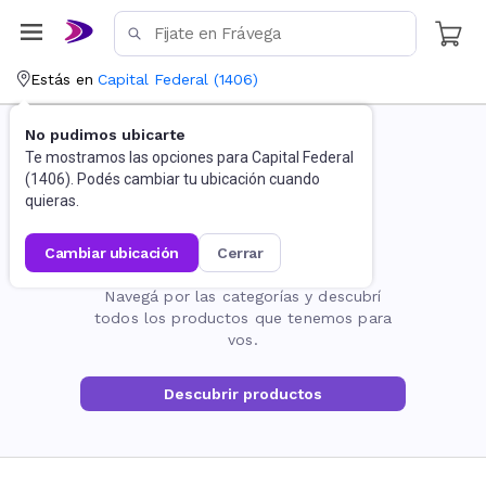
Estás en
Capital Federal
(
1406
)
No pudimos ubicarte
Te mostramos las opciones para
Capital Federal
(
1406
). Podés cambiar tu ubicación cuando
quieras.
cambiar ubicación
cerrar
La página no existe
Navegá por las categorías y descubrí
todos los productos que tenemos para
vos.
Descubrir productos