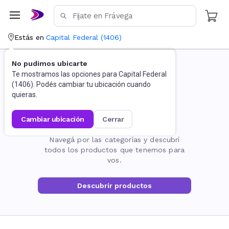
Estás en
Capital Federal
(
1406
)
No pudimos ubicarte
Te mostramos las opciones para
Capital Federal
(
1406
). Podés cambiar tu ubicación cuando
quieras.
cambiar ubicación
cerrar
La página no existe
Navegá por las categorías y descubrí
todos los productos que tenemos para
vos.
Descubrir productos