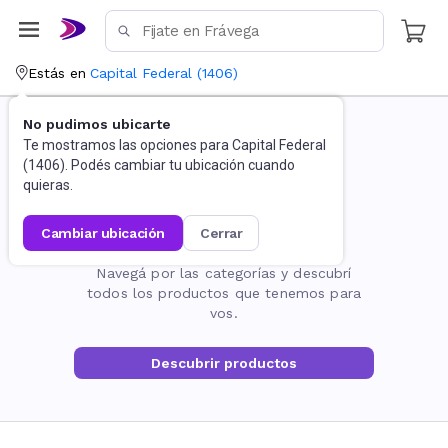
Estás en
Capital Federal
(
1406
)
No pudimos ubicarte
Te mostramos las opciones para
Capital Federal
(
1406
). Podés cambiar tu ubicación cuando
quieras.
cambiar ubicación
cerrar
La página no existe
Navegá por las categorías y descubrí
todos los productos que tenemos para
vos.
Descubrir productos