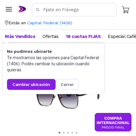
Estás en
Capital Federal
(
1406
)
Más Vendidos
Ofertas
18 cuotas FIJAS
Especial Caf
No pudimos ubicarte
Accesorios
Anteojos de sol
Te mostramos las opciones para
Capital Federal
(
1406
). Podés cambiar tu ubicación cuando
quieras.
cambiar ubicación
cerrar