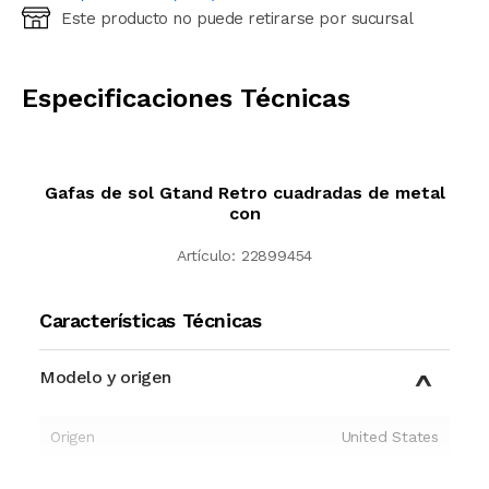
Este producto no puede retirarse por sucursal
Ingresá código postal (sólo números)
CALCULAR
Especificaciones Técnicas
Gafas de sol Gtand Retro cuadradas de metal
con
Artículo:
22899454
Características Técnicas
Modelo y origen
Origen
United States