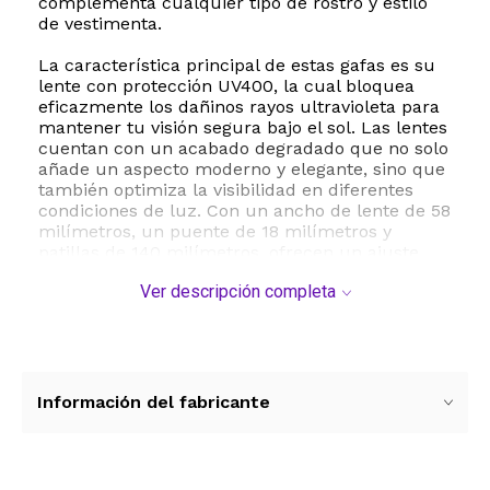
complementa cualquier tipo de rostro y estilo
de vestimenta.
La característica principal de estas gafas es su
lente con protección UV400, la cual bloquea
eficazmente los dañinos rayos ultravioleta para
mantener tu visión segura bajo el sol. Las lentes
cuentan con un acabado degradado que no solo
añade un aspecto moderno y elegante, sino que
también optimiza la visibilidad en diferentes
condiciones de luz. Con un ancho de lente de 58
milímetros, un puente de 18 milímetros y
patillas de 140 milímetros, ofrecen un ajuste
regular sumamente cómodo que se adapta de
Ver descripción completa
forma segura al contorno de tu rostro.
Ya sea para conducir, pasear por la ciudad o
disfrutar de un día de playa, las gafas Gtand son
la elección perfecta para quienes buscan
durabilidad, protección y un diseño de moda
Información del fabricante
atemporal. Para prolongar su vida útil, se
recomienda limpiarlas con un paño suave y
guardarlas en un estuche protector cuando no
estén en uso.