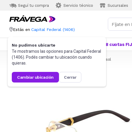
Seguí tu compra
Servicio técnico
Sucursales
Estás en
Capital Federal
(
1406
)
Categorías
Más Vendidos
Ofertas
18 cuotas FI
No pudimos ubicarte
Te mostramos las opciones para
Capital Federal
(
1406
). Podés cambiar tu ubicación cuando
Frávega
Indumentaria
Accesorios
Anteojos de sol
quieras.
cambiar ubicación
cerrar