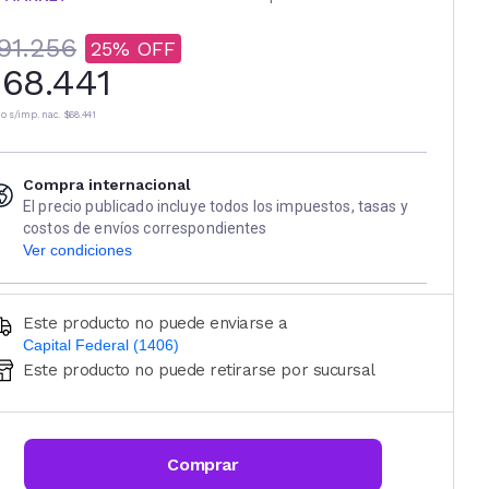
91.256
25
68.441
io s/imp. nac.
$68.441
Compra internacional
El precio publicado incluye todos los impuestos, tasas y
costos de envíos correspondientes
Ver condiciones
Este producto no puede enviarse a
Capital Federal (1406)
Este producto no puede retirarse por sucursal
Ingresá código postal (sólo números)
CALCULAR
Comprar