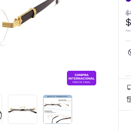
$
$
Prec