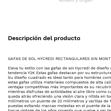
Modelo y origen
Descripción del producto
GAFAS DE SOL HYCREDI RECTANGULARES SIN MON
Eleva tu estilo con las gafas de sol Hycredi de diseñ
tendencia Y2K Estas gafas destacan por su estructur
Su diseño cuadrado es ideal tanto para hombres como
estas gafas utiliza materiales compuestos de alta cal
ventajas competitivas más importantes es su recubrim
mientras disfrutas de actividades al aire libre com
queda atrás ofreciendo una visión clara y nítida en 
milímetros un puente de 22 milímetros y varillas de 1
puestas evitando marcas molestas en el puente de la
toque vintage de los años noventa que vuelve a ser t