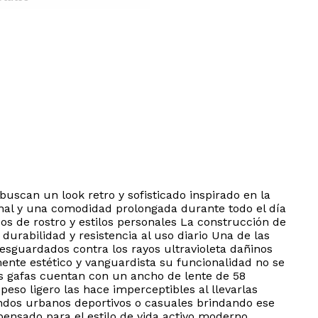
buscan un look retro y sofisticado inspirado en la
nal y una comodidad prolongada durante todo el día
 de rostro y estilos personales La construcción de
urabilidad y resistencia al uso diario Una de las
sguardados contra los rayos ultravioleta dañinos
ente estético y vanguardista su funcionalidad no se
as gafas cuentan con un ancho de lente de 58
eso ligero las hace imperceptibles al llevarlas
ndos urbanos deportivos o casuales brindando ese
pensado para el estilo de vida activo moderno