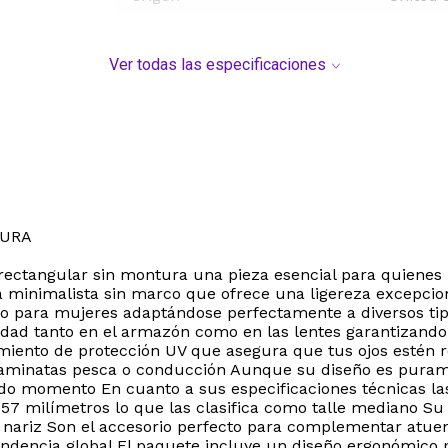
Ver todas las especificaciones
TURA
o rectangular sin montura una pieza esencial para quienes 
a minimalista sin marco que ofrece una ligereza excepcio
 para mujeres adaptándose perfectamente a diversos tipos
idad tanto en el armazón como en las lentes garantizando d
iento de protección UV que asegura que tus ojos estén re
o caminatas pesca o conducción Aunque su diseño es puram
todo momento En cuanto a sus especificaciones técnicas l
57 milímetros lo que las clasifica como talle mediano Su p
 nariz Son el accesorio perfecto para complementar atue
endencia global El paquete incluye un diseño ergonómico 