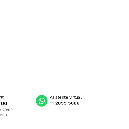
ca:
Asistente virtual
700
11 2855 5086
a 20:00
3:00