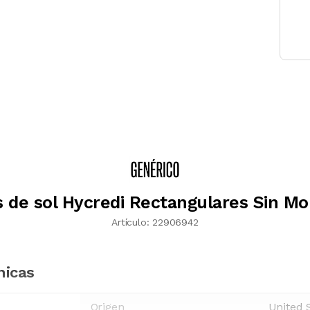
 de sol Hycredi Rectangulares Sin M
Artículo:
22906942
nicas
Origen
United 