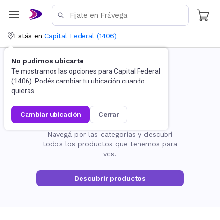
Estás en
Capital Federal
(
1406
)
No pudimos ubicarte
Te mostramos las opciones para
Capital Federal
(
1406
). Podés cambiar tu ubicación cuando
quieras.
cambiar ubicación
cerrar
La página no existe
Navegá por las categorías y descubrí
todos los productos que tenemos para
vos.
Descubrir productos