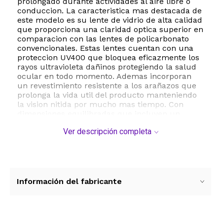
prolongado durante actividades al aire libre o
conduccion. La caracteristica mas destacada de
este modelo es su lente de vidrio de alta calidad
que proporciona una claridad optica superior en
comparacion con las lentes de policarbonato
convencionales. Estas lentes cuentan con una
proteccion UV400 que bloquea eficazmente los
rayos ultravioleta dañinos protegiendo la salud
ocular en todo momento. Ademas incorporan
un revestimiento resistente a los arañazos que
prolonga la vida util del producto manteniendo
la vision nitida por mucho mas tiempo. Con
dimensiones equilibradas que incluyen un
ancho de lente de 56 milimetros y un puente de
Ver descripción completa
20 milimetros estas gafas ofrecen un ajuste
regular comodo para la mayoria de los rostros
adultos. El paquete incluye una unidad de
diseño robusto pero ligero con un peso de
apenas 7 gramos en la estructura principal lo
que las convierte en la eleccion ideal para
Información del fabricante
quienes valoran la sofisticacion y la
funcionalidad en un solo accesorio de moda. Su
diseño de marco completo asegura una
estabilidad optima mientras que el estilo plano