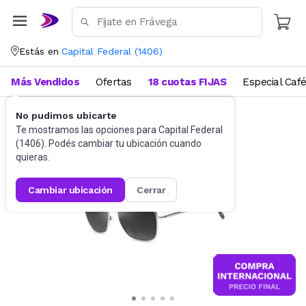
Estás en
Capital Federal
(
1406
)
Más Vendidos
Ofertas
18 cuotas FIJAS
Especial Caf
No pudimos ubicarte
Accesorios
Anteojos de sol
Te mostramos las opciones para
Capital Federal
(
1406
). Podés cambiar tu ubicación cuando
quieras.
cambiar ubicación
cerrar