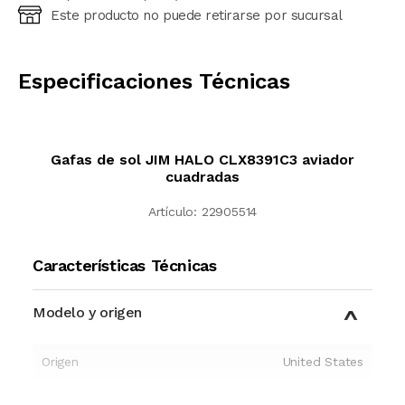
Este producto no puede retirarse por sucursal
Ingresá código postal (sólo números)
CALCULAR
Especificaciones Técnicas
Gafas de sol JIM HALO CLX8391C3 aviador
cuadradas
Artículo:
22905514
Características Técnicas
Modelo y origen
Origen
United States