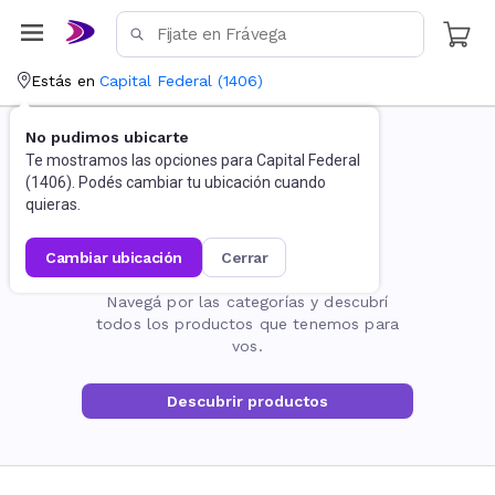
Estás en
Capital Federal
(
1406
)
No pudimos ubicarte
Te mostramos las opciones para
Capital Federal
(
1406
). Podés cambiar tu ubicación cuando
quieras.
cambiar ubicación
cerrar
La página no existe
Navegá por las categorías y descubrí
todos los productos que tenemos para
vos.
Descubrir productos