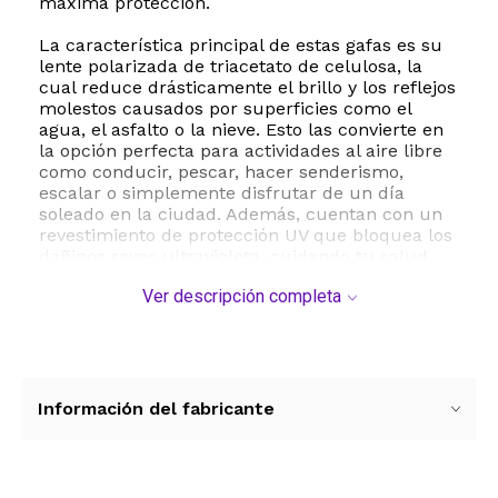
máxima protección.
La característica principal de estas gafas es su
lente polarizada de triacetato de celulosa, la
cual reduce drásticamente el brillo y los reflejos
molestos causados por superficies como el
agua, el asfalto o la nieve. Esto las convierte en
la opción perfecta para actividades al aire libre
como conducir, pescar, hacer senderismo,
escalar o simplemente disfrutar de un día
soleado en la ciudad. Además, cuentan con un
revestimiento de protección UV que bloquea los
dañinos rayos ultravioleta, cuidando tu salud
visual en todo momento.
Ver descripción completa
Fabricadas con un marco de plástico de alta
calidad, estas gafas son ligeras, resistentes y
duraderas para el uso diario. Su diseño
ergonómico garantiza un ajuste cómodo
durante horas de uso continuo. Para
Información del fabricante
mantenerlas en óptimas condiciones, se
recomienda evitar la exposición al calor
extremo, limpiarlas con un paño suave y
guardarlas en un estuche protector cuando no