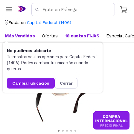
Estás en
Capital Federal
(
1406
)
Más Vendidos
Ofertas
18 cuotas FIJAS
Especial Caf
No pudimos ubicarte
Accesorios
Anteojos de sol
Te mostramos las opciones para
Capital Federal
(
1406
). Podés cambiar tu ubicación cuando
quieras.
cambiar ubicación
cerrar