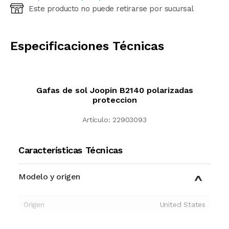
Este producto no puede retirarse por sucursal
Ingresá código postal (sólo números)
CALCULAR
Especificaciones Técnicas
Gafas de sol Joopin B2140 polarizadas
proteccion
Artículo:
22903093
Características Técnicas
Modelo y origen
Origen
United States