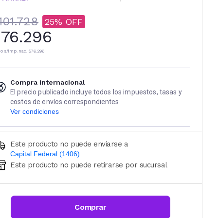
101.728
25
76.296
io s/imp. nac.
$76.296
Compra internacional
El precio publicado incluye todos los impuestos, tasas y
costos de envíos correspondientes
Ver condiciones
Este producto no puede enviarse a
Capital Federal (1406)
Este producto no puede retirarse por sucursal
Ingresá código postal (sólo números)
CALCULAR
Comprar