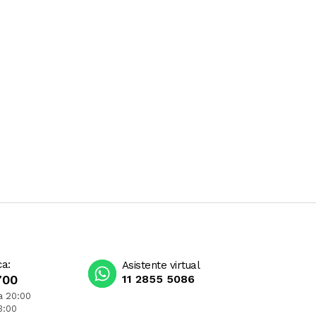
ca:
Asistente virtual
700
11 2855 5086
a 20:00
3:00