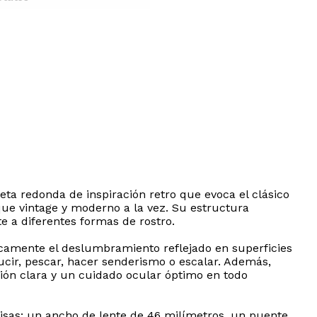
ueta redonda de inspiración retro que evoca el clásico
ue vintage y moderno a la vez. Su estructura
e a diferentes formas de rostro.
sticamente el deslumbramiento reflejado en superficies
nducir, pescar, hacer senderismo o escalar. Además,
ión clara y un cuidado ocular óptimo en todo
isas: un ancho de lente de 46 milímetros, un puente