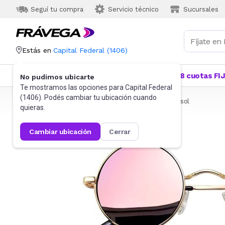
Seguí tu compra
Servicio técnico
Sucursales
Estás en
Capital Federal
(
1406
)
Categorías
Más Vendidos
Ofertas
18 cuotas FI
No pudimos ubicarte
Te mostramos las opciones para
Capital Federal
(
1406
). Podés cambiar tu ubicación cuando
Frávega
Indumentaria
Accesorios
Anteojos de sol
quieras.
cambiar ubicación
cerrar