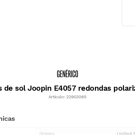
s de sol Joopin E4057 redondas polari
Artículo:
22903065
nicas
Origen
United 