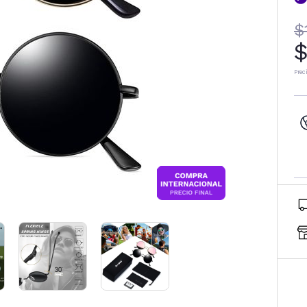
$
$
Prec