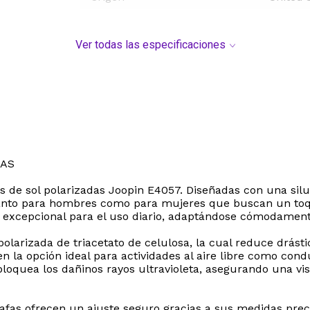
Ver todas las especificaciones
DAS
fas de sol polarizadas Joopin E4057. Diseñadas con una sil
o tanto para hombres como para mujeres que buscan un toq
ad excepcional para el uso diario, adaptándose cómodament
e polarizada de triacetato de celulosa, la cual reduce drá
e en la opción ideal para actividades al aire libre como co
oquea los dañinos rayos ultravioleta, asegurando una vis
fas ofrecen un ajuste seguro gracias a sus medidas prec