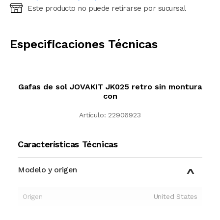
Este producto no puede retirarse por sucursal
Ingresá código postal (sólo números)
CALCULAR
Especificaciones Técnicas
Gafas de sol JOVAKIT JK025 retro sin montura
con
Artículo:
22906923
Características Técnicas
Modelo y origen
Origen
United States