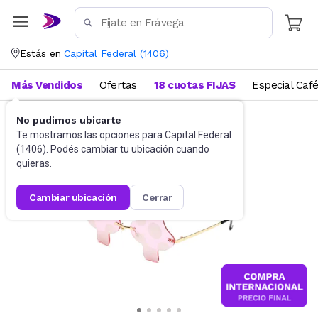
Estás en
Capital Federal
(
1406
)
Más Vendidos
Ofertas
18 cuotas FIJAS
Especial Caf
No pudimos ubicarte
Accesorios
Anteojos de sol
Te mostramos las opciones para
Capital Federal
(
1406
). Podés cambiar tu ubicación cuando
quieras.
cambiar ubicación
cerrar