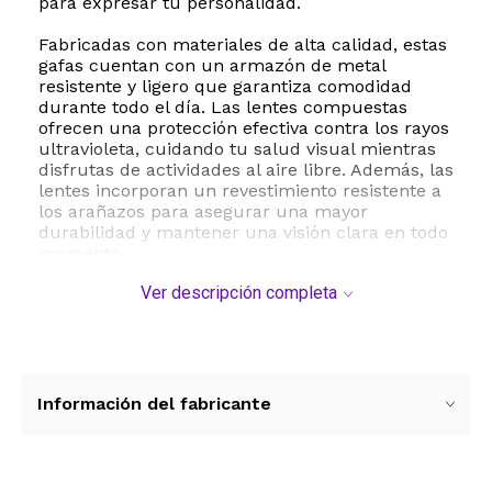
para expresar tu personalidad.
Fabricadas con materiales de alta calidad, estas
gafas cuentan con un armazón de metal
resistente y ligero que garantiza comodidad
durante todo el día. Las lentes compuestas
ofrecen una protección efectiva contra los rayos
ultravioleta, cuidando tu salud visual mientras
disfrutas de actividades al aire libre. Además, las
lentes incorporan un revestimiento resistente a
los arañazos para asegurar una mayor
durabilidad y mantener una visión clara en todo
momento.
Ver descripción completa
Con un ajuste estándar muy cómodo, las gafas
JOVAKIT se adaptan perfectamente a diferentes
tipos de rostro. Su puente de 18 milímetros y un
ancho de lente de 60 milímetros proporcionan
la cobertura ideal sin resultar pesadas,
registrando un peso total de apenas 70 gramos.
Información del fabricante
Lleva tu estilo al siguiente nivel con este
accesorio que combina a la perfección la
nostalgia de la moda retro con las tendencias
más modernas del diseño urbano.