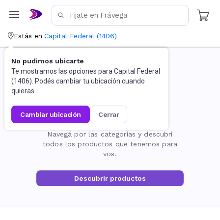
Estás en
Capital Federal
(
1406
)
No pudimos ubicarte
Te mostramos las opciones para
Capital Federal
(
1406
). Podés cambiar tu ubicación cuando
quieras.
cambiar ubicación
cerrar
La página no existe
Navegá por las categorías y descubrí
todos los productos que tenemos para
vos.
Descubrir productos