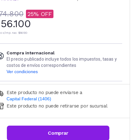
74.800
25
56.100
io s/imp. nac.
$56.100
Compra internacional
El precio publicado incluye todos los impuestos, tasas y
costos de envíos correspondientes
Ver condiciones
Este producto no puede enviarse a
Capital Federal (1406)
Este producto no puede retirarse por sucursal
Ingresá código postal (sólo números)
CALCULAR
Comprar