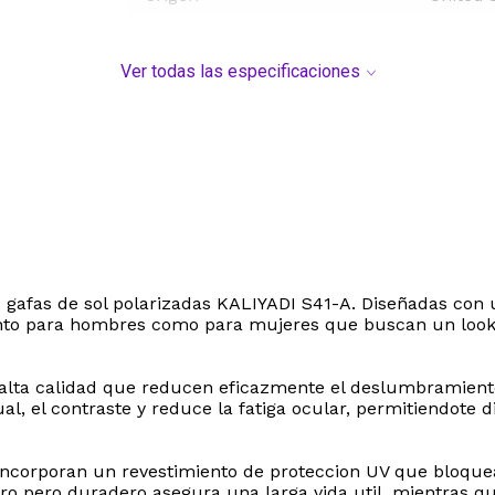
Ver todas las especificaciones
a las gafas de sol polarizadas KALIYADI S41-A. Diseñadas 
l tanto para hombres como para mujeres que buscan un loo
 alta calidad que reducen eficazmente el deslumbramiento 
sual, el contraste y reduce la fatiga ocular, permitiendote
 incorporan un revestimiento de proteccion UV que bloquea 
o pero duradero asegura una larga vida util, mientras qu