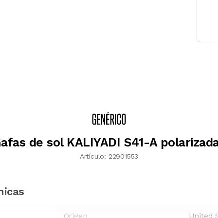
afas de sol KALIYADI S41-A polarizad
Artículo:
22901553
nicas
Origen
United 