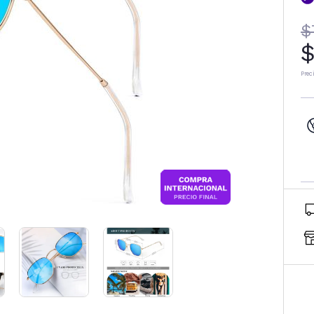
$
$
Prec