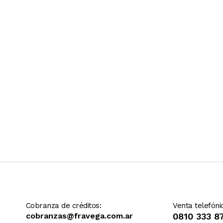
Ver más contenido
Cobranza de créditos:
Venta telefóni
cobranzas@fravega.com.ar
0810 333 8