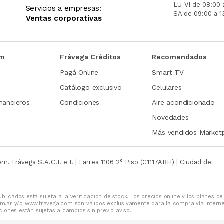
LU-VI de 08:00 
Servicios a empresas:
SA de 09:00 a 1
Ventas corporativas
om
Frávega Créditos
Recomendados
Pagá Online
Smart TV
Catálogo exclusivo
Celulares
nancieros
Condiciones
Aire acondicionado
Novedades
Más vendidos Market
com.
Frávega S.A.C.I. e I. | Larrea 1106 2° Piso (C1117ABH) | Ciudad de
blicados está sujeta a la verificación de stock. Los precios online y los planes de
m.ar y/o www.fravega.com son válidos exclusivamente para la compra vía intern
iones están sujetas a cambios sin previo aviso.