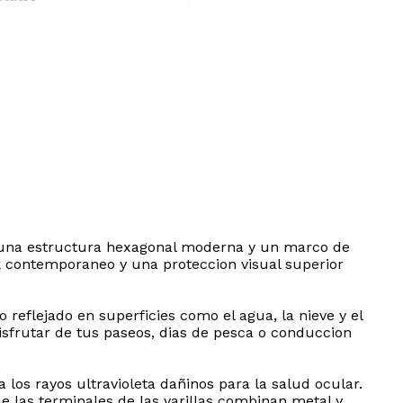
con una estructura hexagonal moderna y un marco de
k contemporaneo y una proteccion visual superior
reflejado en superficies como el agua, la nieve y el
 disfrutar de tus paseos, dias de pesca o conduccion
los rayos ultravioleta dañinos para la salud ocular.
e las terminales de las varillas combinan metal y