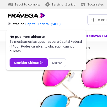
Seguí tu compra
Servicio técnico
Sucursales
Estás en
Capital Federal
(
1406
)
Categorías
Más Vendidos
Ofertas
18 cuotas FI
No pudimos ubicarte
Te mostramos las opciones para
Capital Federal
(
1406
). Podés cambiar tu ubicación cuando
Frávega
Indumentaria
Accesorios
Anteojos de sol
quieras.
cambiar ubicación
cerrar