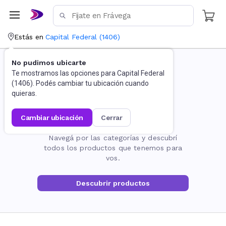
Estás en
Capital Federal
(
1406
)
No pudimos ubicarte
Te mostramos las opciones para
Capital Federal
(
1406
). Podés cambiar tu ubicación cuando
quieras.
cambiar ubicación
cerrar
La página no existe
Navegá por las categorías y descubrí
todos los productos que tenemos para
vos.
Descubrir productos