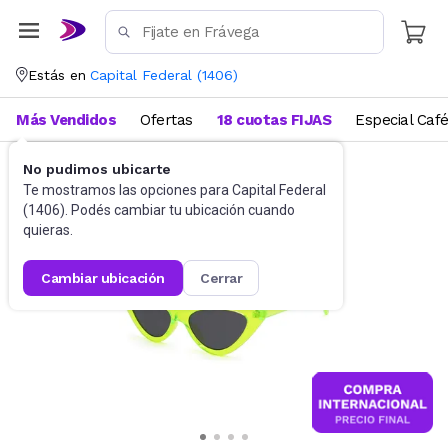
Estás en
Capital Federal
(
1406
)
Más Vendidos
Ofertas
18 cuotas FIJAS
Especial Caf
No pudimos ubicarte
Accesorios
Anteojos de sol
Te mostramos las opciones para
Capital Federal
(
1406
). Podés cambiar tu ubicación cuando
quieras.
cambiar ubicación
cerrar