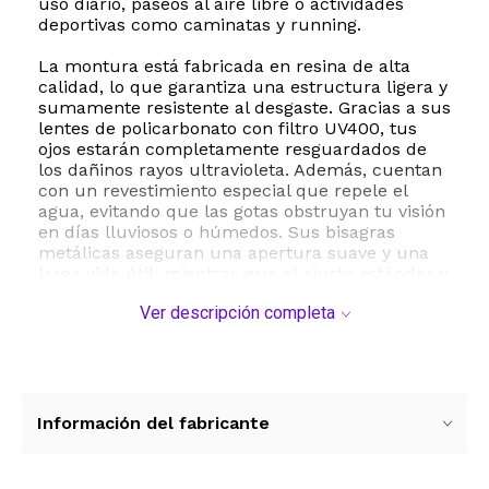
uso diario, paseos al aire libre o actividades
deportivas como caminatas y running.
La montura está fabricada en resina de alta
calidad, lo que garantiza una estructura ligera y
sumamente resistente al desgaste. Gracias a sus
lentes de policarbonato con filtro UV400, tus
ojos estarán completamente resguardados de
los dañinos rayos ultravioleta. Además, cuentan
con un revestimiento especial que repele el
agua, evitando que las gotas obstruyan tu visión
en días lluviosos o húmedos. Sus bisagras
metálicas aseguran una apertura suave y una
larga vida útil, mientras que el ajuste estándar y
su puente cómodo garantizan que puedas
Ver descripción completa
llevarlos puestos durante todo el día sin sentir
molestias.
Especificaciones técnicas:
- Marca: Livho
- Modelo: DK-SUN
Información del fabricante
- Estilo: Ojo de gato angosto retro
- Material del armazón: Resina ligera de alta
resistencia