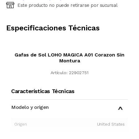
Este producto no puede retirarse por sucursal
Ingresá código postal (sólo números)
CALCULAR
Especificaciones Técnicas
Gafas de Sol LOHO MAGICA A01 Corazon Sin
Montura
Artículo:
22902751
Características Técnicas
Modelo y origen
Origen
United States