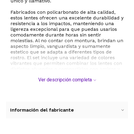
unico y llamativo.
Fabricados con policarbonato de alta calidad,
estos lentes ofrecen una excelente durabilidad y
resistencia a los impactos, manteniendo una
ligereza excepcional para que puedas usarlos
comodamente durante horas sin sentir
molestias. Al no contar con montura, brindan un
aspecto limpio, vanguardista y sumamente
estetico que se adapta a diferentes tipos de
rostro. El set incluye una variedad de colores
vibrantes que permiten combinar los lentes con
distintos atuendos o compartirlos con amigos y
familiares en bodas, cumpleanos o despedidas
Ver descripción completa
de soltero.
Su tamano general y diseno unisex los hace
sumamente versatiles, adaptandose de manera
comoda a la mayoria de las personas. Ademas
de ser el alma de la fiesta, estos lentes son
Información del fabricante
perfectos como recuerdos de eventos o
accesorios para cabinas de fotos. Disfruta de un
producto resistente, comodo y lleno de estilo
que hara que tus momentos especiales sean