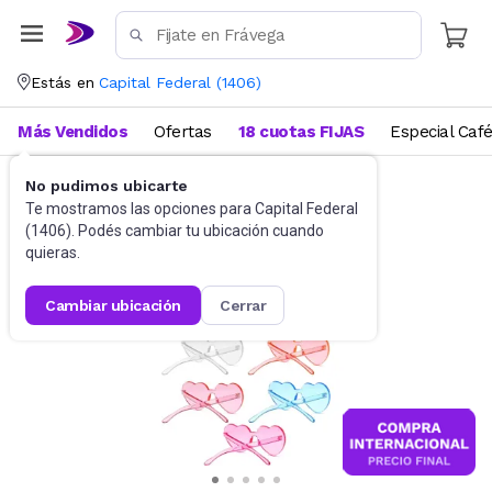
Estás en
Capital Federal
(
1406
)
Más Vendidos
Ofertas
18 cuotas FIJAS
Especial Caf
No pudimos ubicarte
Accesorios
Anteojos de sol
Te mostramos las opciones para
Capital Federal
(
1406
). Podés cambiar tu ubicación cuando
quieras.
cambiar ubicación
cerrar