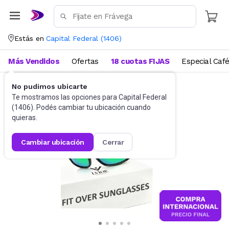
Estás en
Capital Federal
(
1406
)
Más Vendidos
Ofertas
18 cuotas FIJAS
Especial Caf
No pudimos ubicarte
Accesorios
Anteojos de sol
Te mostramos las opciones para
Capital Federal
(
1406
). Podés cambiar tu ubicación cuando
quieras.
cambiar ubicación
cerrar