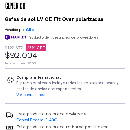
Gafas de sol LVIOE Fit Over polarizadas
Glic
Vendido por
Producto de nuestra red de proveedores
$122.672
25
$92.004
Precio s/imp. nac.
$92.004
Compra internacional
El precio publicado incluye todos los impuestos, tasas y
costos de envíos correspondientes
Ver condiciones
Este producto no puede enviarse a
Capital Federal (1406)
Este producto no puede retirarse por sucursal
Ingresá código postal (sólo números)