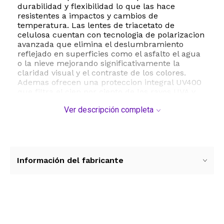
durabilidad y flexibilidad lo que las hace
resistentes a impactos y cambios de
temperatura. Las lentes de triacetato de
celulosa cuentan con tecnologia de polarizacion
avanzada que elimina el deslumbramiento
reflejado en superficies como el asfalto el agua
o la nieve mejorando significativamente la
claridad visual y el contraste de los colores.
Ademas ofrecen una proteccion integral UV400
que filtra el cien por ciento de los rayos UVA y
UVB protegiendo su salud ocular en actividades
Ver descripción completa
al aire libre como conducir caminar o practicar
senderismo. Con un ancho de lente de 62
milimetros y un diseño rectangular estas gafas
son adecuadas para adultos que buscan un
accesorio funcional y estetico. El paquete
incluye un diseño pensado para la vida cotidiana
Información del fabricante
permitiendo una transicion fluida entre
interiores y exteriores sin necesidad de cambiar
de lentes constantemente. Su mantenimiento es
sencillo requiriendo unicamente limpieza con
un paño suave para conservar la integridad de
Ver más contenido
los recubrimientos protectores.