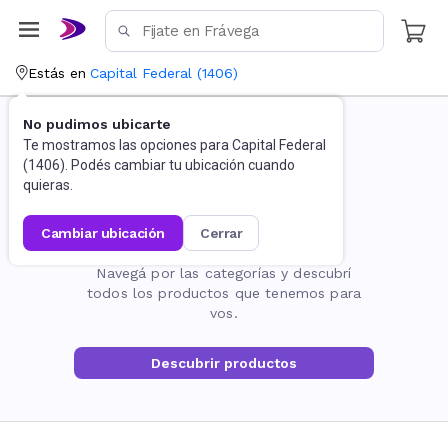
Estás en
Capital Federal
(
1406
)
No pudimos ubicarte
Te mostramos las opciones para
Capital Federal
(
1406
). Podés cambiar tu ubicación cuando
quieras.
cambiar ubicación
cerrar
La página no existe
Navegá por las categorías y descubrí
todos los productos que tenemos para
vos.
Descubrir productos