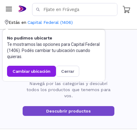
Estás en
Capital Federal
(
1406
)
No pudimos ubicarte
Te mostramos las opciones para
Capital Federal
(
1406
). Podés cambiar tu ubicación cuando
quieras.
cambiar ubicación
cerrar
La página no existe
Navegá por las categorías y descubrí
todos los productos que tenemos para
vos.
Descubrir productos