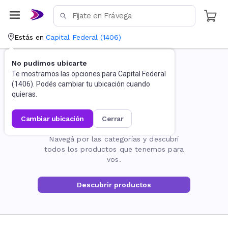
Estás en
Capital Federal
(
1406
)
No pudimos ubicarte
Te mostramos las opciones para
Capital Federal
(
1406
). Podés cambiar tu ubicación cuando
quieras.
cambiar ubicación
cerrar
La página no existe
Navegá por las categorías y descubrí
todos los productos que tenemos para
vos.
Descubrir productos