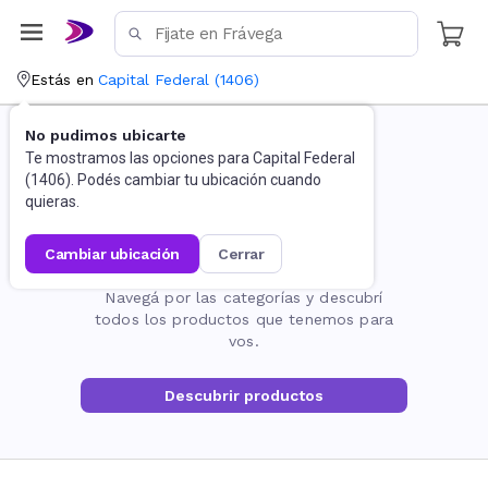
Estás en
Capital Federal
(
1406
)
No pudimos ubicarte
Te mostramos las opciones para
Capital Federal
(
1406
). Podés cambiar tu ubicación cuando
quieras.
cambiar ubicación
cerrar
La página no existe
Navegá por las categorías y descubrí
todos los productos que tenemos para
vos.
Descubrir productos