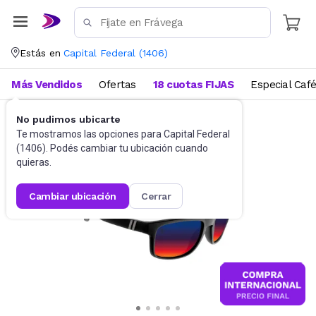
Estás en
Capital Federal
(
1406
)
Más Vendidos
Ofertas
18 cuotas FIJAS
Especial Caf
No pudimos ubicarte
Accesorios
Anteojos de sol
Te mostramos las opciones para
Capital Federal
(
1406
). Podés cambiar tu ubicación cuando
quieras.
cambiar ubicación
cerrar