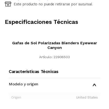
Este producto no puede retirarse por sucursal
Ingresá código postal (sólo números)
CALCULAR
Especificaciones Técnicas
Gafas de Sol Polarizadas Blenders Eyewear
Canyon
Artículo:
22906503
Características Técnicas
Modelo y origen
Origen
United States