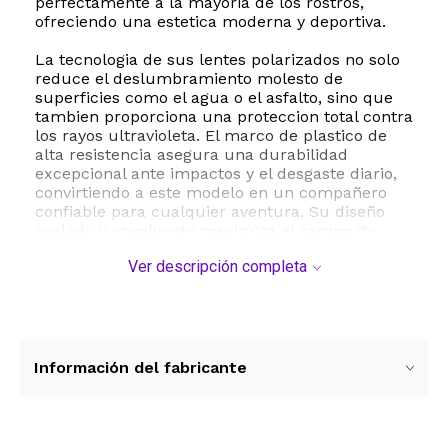
perfectamente a la mayoria de los rostros,
ofreciendo una estetica moderna y deportiva.
La tecnologia de sus lentes polarizados no solo
reduce el deslumbramiento molesto de
superficies como el agua o el asfalto, sino que
tambien proporciona una proteccion total contra
los rayos ultravioleta. El marco de plastico de
alta resistencia asegura una durabilidad
excepcional ante impactos y el desgaste diario,
convirtiendo a este modelo en un compañero
confiable para cualquier aventura. Su diseño
ovalado y envolvente maximiza el campo de
vision y protege los ojos del viento y el polvo.
Ver descripción completa
Para mantener tus gafas en perfectas
condiciones, se recomienda limpiarlas
regularmente con un paño suave y guardarlas
en su estuche protector cuando no esten en
uso. Con un ancho de lente de 145 milimetros,
Información del fabricante
las Blenders Eyewear Canyon combinan
funcionalidad tecnica y estilo contemporaneo
para acompañarte en cada desafio deportivo o
en tu rutina diaria bajo el sol.