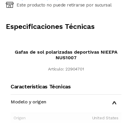
Este producto no puede retirarse por sucursal
Ingresá código postal (sólo números)
CALCULAR
Especificaciones Técnicas
Gafas de sol polarizadas deportivas NIEEPA
NUS1007
Artículo:
22904701
Características Técnicas
Modelo y origen
Origen
United States