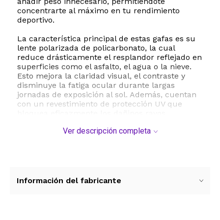
añadir peso innecesario, permitiéndote
concentrarte al máximo en tu rendimiento
deportivo.
La característica principal de estas gafas es su
lente polarizada de policarbonato, la cual
reduce drásticamente el resplandor reflejado en
superficies como el asfalto, el agua o la nieve.
Esto mejora la claridad visual, el contraste y
disminuye la fatiga ocular durante largas
jornadas de exposición al sol. Además, cuentan
con un revestimiento de protección UV que
bloquea eficazmente los dañinos rayos
ultravioleta, asegurando el cuidado de tu salud
Ver descripción completa
ocular en todo momento.
Con un diseño unisex y moderno, se adaptan
perfectamente a diferentes tipos de rostro
gracias a sus dimensiones equilibradas. El
ancho de la lente es de 62 milímetros, el puente
Información del fabricante
mide 15 milímetros y las patillas tienen un largo
de 133 milímetros, proporcionando una sujeción
firme y segura que evita deslizamientos
molestos durante el movimiento intenso. Ya sea