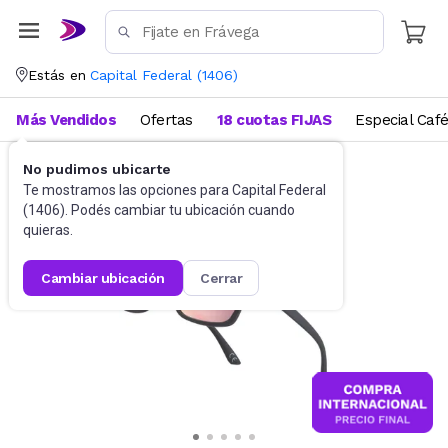
Estás en
Capital Federal
(
1406
)
Más Vendidos
Ofertas
18 cuotas FIJAS
Especial Caf
No pudimos ubicarte
Accesorios
Anteojos de sol
Te mostramos las opciones para
Capital Federal
(
1406
). Podés cambiar tu ubicación cuando
quieras.
cambiar ubicación
cerrar