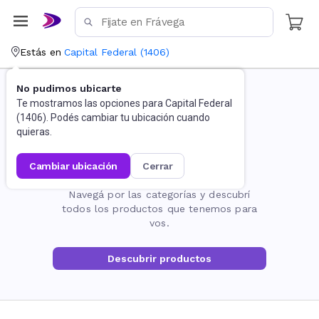
Estás en
Capital Federal
(
1406
)
No pudimos ubicarte
Te mostramos las opciones para
Capital Federal
(
1406
). Podés cambiar tu ubicación cuando
quieras.
cambiar ubicación
cerrar
La página no existe
Navegá por las categorías y descubrí
todos los productos que tenemos para
vos.
Descubrir productos