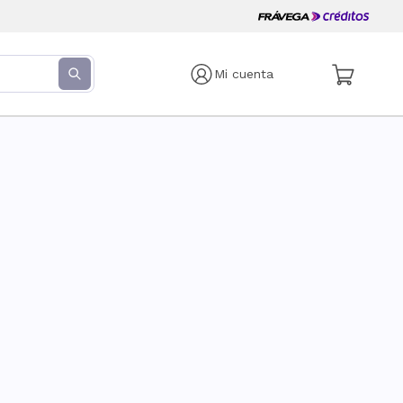
Mi cuenta
s