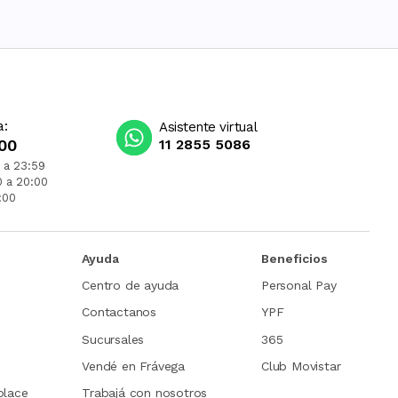
a:
Asistente virtual
00
11 2855 5086
 a 23:59
0 a 20:00
:00
Ayuda
Beneficios
Centro de ayuda
Personal Pay
Contactanos
YPF
Sucursales
365
Vendé en Frávega
Club Movistar
place
Trabajá con nosotros