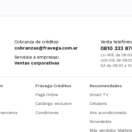
Cobranza de créditos:
Venta telefónic
cobranzas@fravega.com.ar
0810 333 87
LU-MIE de 08:00
Servicios a empresas:
JUE-VIE de 08:0
Ventas corporativas
SA de 09:00 a 13
om
Frávega Créditos
Recomendados
Pagá Online
Smart TV
Catálogo exclusivo
Celulares
nancieros
Condiciones
Aire acondicionado
Novedades
Más vendidos Market