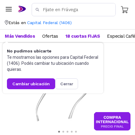
Estás en
Capital Federal
(
1406
)
Más Vendidos
Ofertas
18 cuotas FIJAS
Especial Caf
No pudimos ubicarte
Accesorios
Anteojos de sol
Te mostramos las opciones para
Capital Federal
(
1406
). Podés cambiar tu ubicación cuando
quieras.
cambiar ubicación
cerrar