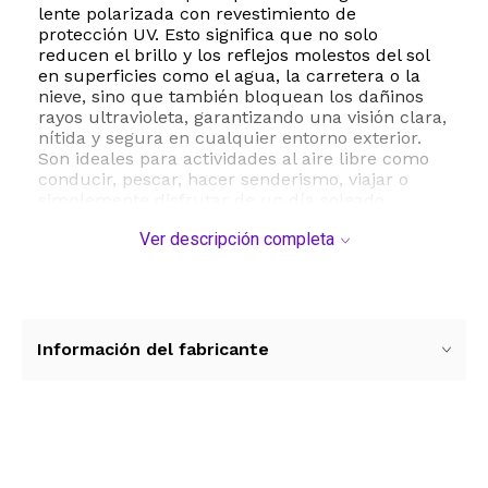
lente polarizada con revestimiento de
protección UV. Esto significa que no solo
reducen el brillo y los reflejos molestos del sol
en superficies como el agua, la carretera o la
nieve, sino que también bloquean los dañinos
rayos ultravioleta, garantizando una visión clara,
nítida y segura en cualquier entorno exterior.
Son ideales para actividades al aire libre como
conducir, pescar, hacer senderismo, viajar o
simplemente disfrutar de un día soleado.
Ver descripción completa
Con unas dimensiones equilibradas que
incluyen un ancho de lente de 59 milímetros,
un puente de 14 milímetros y patillas de 140
milímetros, estas gafas de sol de talla única se
adaptan de manera óptima a la mayoría de las
formas de rostro. Su estilo clásico y cobertura
Información del fabricante
de marco completo las convierten en el
accesorio perfecto para complementar
cualquier atuendo diario, aportando un toque
de elegancia y funcionalidad a tu estilo de vida
activo.
Ver más contenido