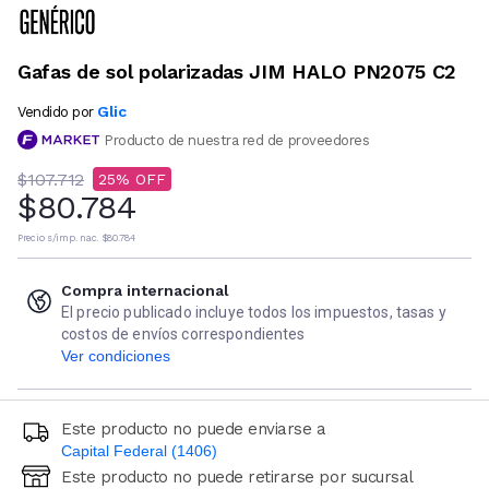
Gafas de sol polarizadas JIM HALO PN2075 C2
Glic
Vendido por
Producto de nuestra red de proveedores
$107.712
25
$80.784
Precio s/imp. nac.
$80.784
Compra internacional
El precio publicado incluye todos los impuestos, tasas y
costos de envíos correspondientes
Ver condiciones
Este producto no puede enviarse a
Capital Federal (1406)
Este producto no puede retirarse por sucursal
Ingresá código postal (sólo números)