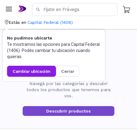
Estás en
Capital Federal
(
1406
)
No pudimos ubicarte
Te mostramos las opciones para
Capital Federal
(
1406
). Podés cambiar tu ubicación cuando
quieras.
cambiar ubicación
cerrar
La página no existe
Navegá por las categorías y descubrí
todos los productos que tenemos para
vos.
Descubrir productos