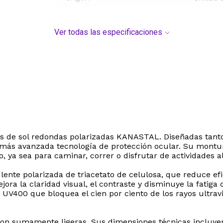
Ver todas las especificaciones
gafas de sol redondas polarizadas KANASTAL. Diseñadas ta
a más avanzada tecnología de protección ocular. Su montu
 ya sea para caminar, correr o disfrutar de actividades al 
su lente polarizada de triacetato de celulosa, que reduce
ejora la claridad visual, el contraste y disminuye la fatig
UV400 que bloquea el cien por ciento de los rayos ultrav
on sumamente ligeras. Sus dimensiones técnicas incluyen