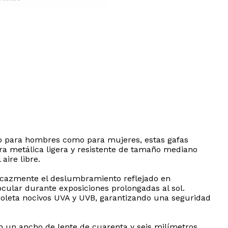
nto para hombres como para mujeres, estas gafas
ra metálica ligera y resistente de tamaño mediano
aire libre.
 eficazmente el deslumbramiento reflejado en
a ocular durante exposiciones prolongadas al sol.
ioleta nocivos UVA y UVB, garantizando una seguridad
 un ancho de lente de cuarenta y seis milímetros,