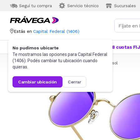
Seguí tu compra
Servicio técnico
Sucursales
Estás en
Capital Federal
(
1406
)
Categorías
Más Vendidos
Ofertas
18 cuotas FI
No pudimos ubicarte
Te mostramos las opciones para
Capital Federal
(
1406
). Podés cambiar tu ubicación cuando
Frávega
Indumentaria
Accesorios
Anteojos de sol
quieras.
cambiar ubicación
cerrar