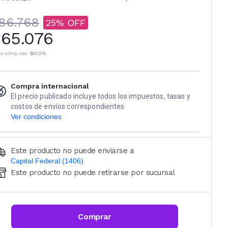
86.768
25
65.076
io s/imp. nac.
$65.076
Compra internacional
El precio publicado incluye todos los impuestos, tasas y
costos de envíos correspondientes
Ver condiciones
Este producto no puede enviarse a
Capital Federal (1406)
Este producto no puede retirarse por sucursal
Ingresá código postal (sólo números)
CALCULAR
Comprar