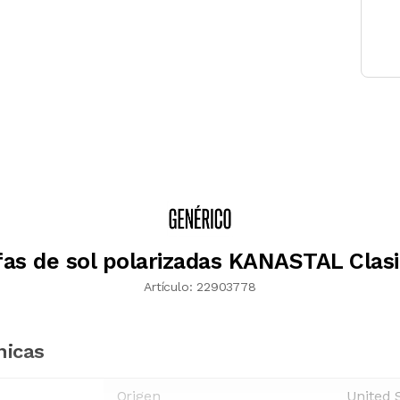
as de sol polarizadas KANASTAL Clas
Artículo:
22903778
nicas
Origen
United 