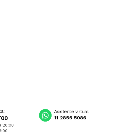
ca:
Asistente virtual
700
11 2855 5086
a 20:00
3:00