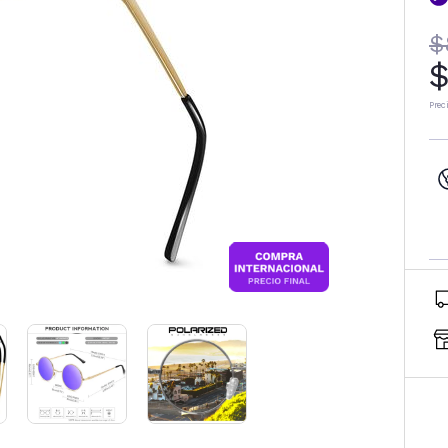
$
$
Prec