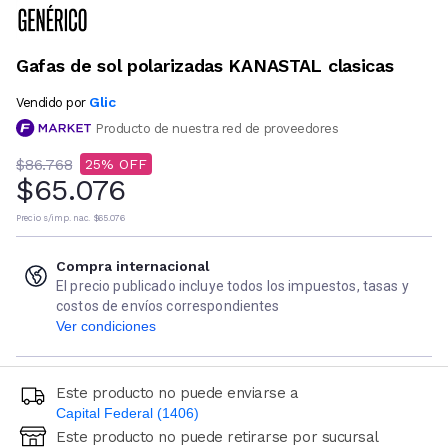
Gafas de sol polarizadas KANASTAL clasicas
Glic
Vendido por
Producto de nuestra red de proveedores
$86.768
25
$65.076
Precio s/imp. nac.
$65.076
Compra internacional
El precio publicado incluye todos los impuestos, tasas y
costos de envíos correspondientes
Ver condiciones
Este producto no puede enviarse a
Capital Federal (1406)
Este producto no puede retirarse por sucursal
Ingresá código postal (sólo números)