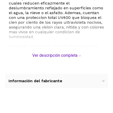
cuales reducen eficazmente el
deslumbramiento reflejado en superficies como
el agua, la nieve o el asfalto. Ademas, cuentan
con una proteccion total UV400 que bloquea el
cien por ciento de los rayos ultravioleta nocivos,
asegurando una vision clara, nitida y con colores
mas vivos en cualquier condicion de
luminosidad.
Su diseño ergonomico de tamaño mediano se
adapta comodamente a la mayoria de los
Ver descripción completa
rostros, ofreciendo un ajuste seguro gracias a
sus patillas de ciento treinta y ocho milimetros y
un puente de dieciocho milimetros. Ya sea para
conducir, pasear por la ciudad o disfrutar de un
dia soleado, estas gafas combinan funcionalidad
y moda de manera impecable.
Información del fabricante
ESTE PRODUCTO VIENE DE USA DENTRO DEL
MARCO DEL SERVICIO "PUERTA A PUERTA" QUE
RIGE PARA LOS ENVíOS POSTALES
INTERNACIONALES.
Ver más contenido