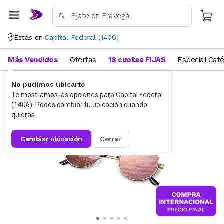
Estás en
Capital Federal
(
1406
)
Más Vendidos
Ofertas
18 cuotas FIJAS
Especial Caf
No pudimos ubicarte
Accesorios
Anteojos de sol
Te mostramos las opciones para
Capital Federal
(
1406
). Podés cambiar tu ubicación cuando
quieras.
cambiar ubicación
cerrar