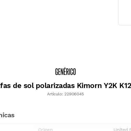
fas de sol polarizadas Kimorn Y2K K1
Artículo:
22906045
nicas
Origen
United 