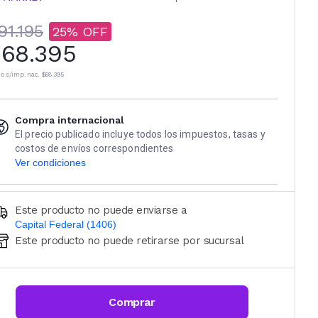
91.195
25
68.395
io s/imp. nac.
$68.395
Compra internacional
El precio publicado incluye todos los impuestos, tasas y
costos de envíos correspondientes
Ver condiciones
Este producto no puede enviarse a
Capital Federal (1406)
Este producto no puede retirarse por sucursal
Ingresá código postal (sólo números)
CALCULAR
Comprar