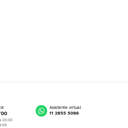
ca:
Asistente virtual
700
11 2855 5086
a 20:00
3:00