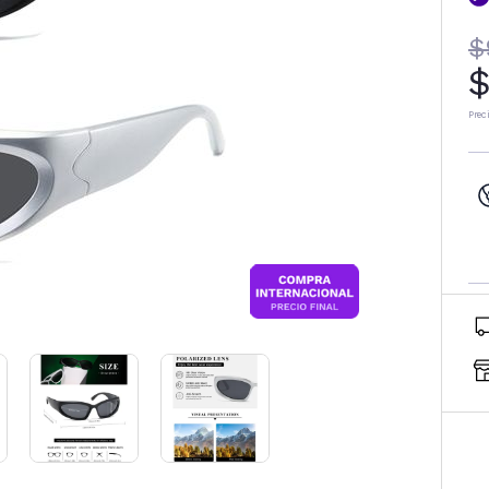
$
$
Prec