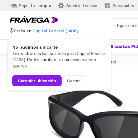
Seguí tu compra
Servicio técnico
Sucursales
Estás en
Capital Federal
(
1406
)
Categorías
Más Vendidos
Ofertas
18 cuotas FI
No pudimos ubicarte
Te mostramos las opciones para
Capital Federal
(
1406
). Podés cambiar tu ubicación cuando
Frávega
Indumentaria
Accesorios
Anteojos de sol
quieras.
cambiar ubicación
cerrar