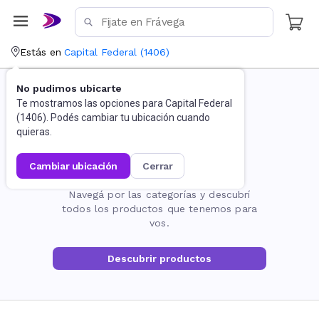
Estás en
Capital Federal
(
1406
)
No pudimos ubicarte
Te mostramos las opciones para
Capital Federal
(
1406
). Podés cambiar tu ubicación cuando
quieras.
cambiar ubicación
cerrar
La página no existe
Navegá por las categorías y descubrí
todos los productos que tenemos para
vos.
Descubrir productos