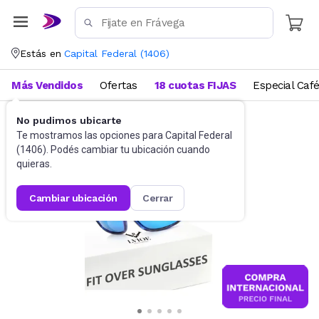
Estás en
Capital Federal
(
1406
)
Más Vendidos
Ofertas
18 cuotas FIJAS
Especial Caf
No pudimos ubicarte
Accesorios
Anteojos de sol
Te mostramos las opciones para
Capital Federal
(
1406
). Podés cambiar tu ubicación cuando
quieras.
cambiar ubicación
cerrar