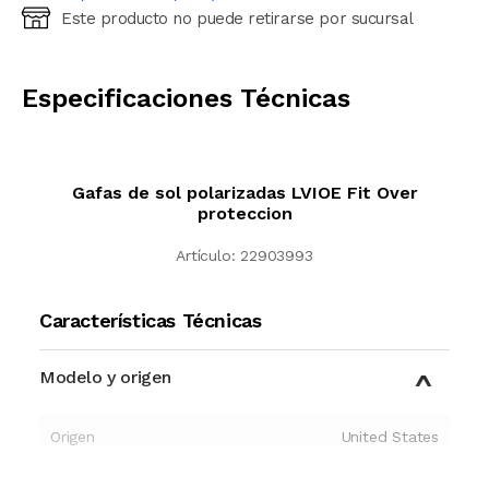
Este producto no puede retirarse por sucursal
Ingresá código postal (sólo números)
CALCULAR
Especificaciones Técnicas
Gafas de sol polarizadas LVIOE Fit Over
proteccion
Artículo:
22903993
Características Técnicas
Modelo y origen
Origen
United States