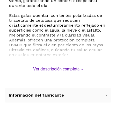
viento, garantizando un confort excepcional
durante todo el día.
Estas gafas cuentan con lentes polarizadas de
triacetato de celulosa que reducen
drásticamente el deslumbramiento reflejado en
superficies como el agua, la nieve o el asfalto,
mejorando el contraste y la claridad visual.
Además, ofrecen una protección completa
UV400 que filtra el cien por ciento de los rayos
ultravioleta dañinos, cuidando tu salud ocular
en cualquier entorno exterior.
Fabricadas con una montura de material TR de
Ver descripción completa
alta calidad, son extremadamente ligeras con
un peso de tan solo 26 gramos, lo que evita la
fatiga o presión molesta en la nariz y las orejas.
Su estructura resistente y flexible las hace
ideales para actividades al aire libre como
conducir, pescar, caminar o practicar deportes.
Información del fabricante
El diseño clásico rectangular se adapta
perfectamente tanto a hombres como a
mujeres, ofreciendo un ajuste seguro y una
estética moderna. Para su mantenimiento, se