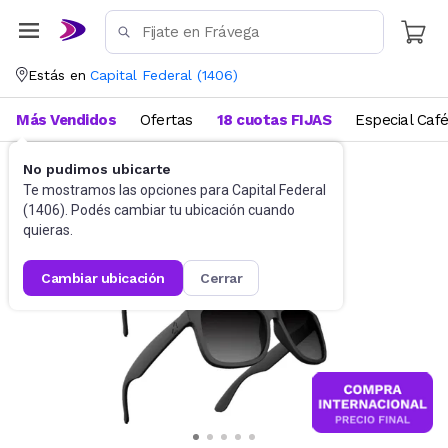
Estás en
Capital Federal
(
1406
)
Más Vendidos
Ofertas
18 cuotas FIJAS
Especial Caf
No pudimos ubicarte
Accesorios
Anteojos de sol
Te mostramos las opciones para
Capital Federal
(
1406
). Podés cambiar tu ubicación cuando
quieras.
cambiar ubicación
cerrar