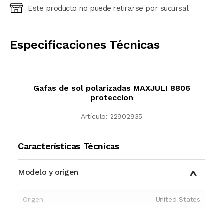
Este producto no puede retirarse por sucursal
Ingresá código postal (sólo números)
CALCULAR
Especificaciones Técnicas
Gafas de sol polarizadas MAXJULI 8806
proteccion
Artículo:
22902935
Características Técnicas
Modelo y origen
Origen
United States