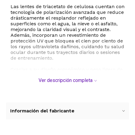
Las lentes de triacetato de celulosa cuentan con
tecnología de polarización avanzada que reduce
drásticamente el resplandor reflejado en
superficies como el agua, la nieve o el asfalto,
mejorando la claridad visual y el contraste.
Además, incorporan un revestimiento de
protección UV que bloquea el cien por ciento de
los rayos ultravioleta dañinos, cuidando tu salud
ocular durante tus trayectos diarios o sesiones
de entrenamiento.
Gracias a su diseño ergonómico y peso ligero de
apenas 90 gramos, son perfectas para deportes
Ver descripción completa
como ciclismo y running, así como para
conducir de manera segura. Su ajuste cómodo
se adapta a una gran variedad de rostros,
asegurando que permanezcan en su lugar sin
causar puntos de presión molestos en las sienes
o la nariz.
Información del fabricante
Especificaciones técnicas:
- Marca: MAXJULI
- Modelo: 8806