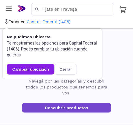
Estás en
Capital Federal
(
1406
)
No pudimos ubicarte
Te mostramos las opciones para
Capital Federal
(
1406
). Podés cambiar tu ubicación cuando
quieras.
cambiar ubicación
cerrar
La página no existe
Navegá por las categorías y descubrí
todos los productos que tenemos para
vos.
Descubrir productos