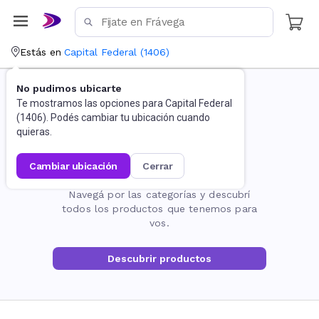
Estás en
Capital Federal
(
1406
)
No pudimos ubicarte
Te mostramos las opciones para
Capital Federal
(
1406
). Podés cambiar tu ubicación cuando
quieras.
cambiar ubicación
cerrar
La página no existe
Navegá por las categorías y descubrí
todos los productos que tenemos para
vos.
Descubrir productos