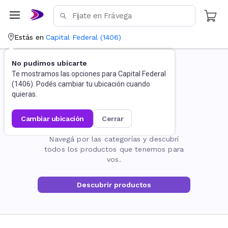
Estás en
Capital Federal
(
1406
)
No pudimos ubicarte
Te mostramos las opciones para
Capital Federal
(
1406
). Podés cambiar tu ubicación cuando
quieras.
cambiar ubicación
cerrar
La página no existe
Navegá por las categorías y descubrí
todos los productos que tenemos para
vos.
Descubrir productos