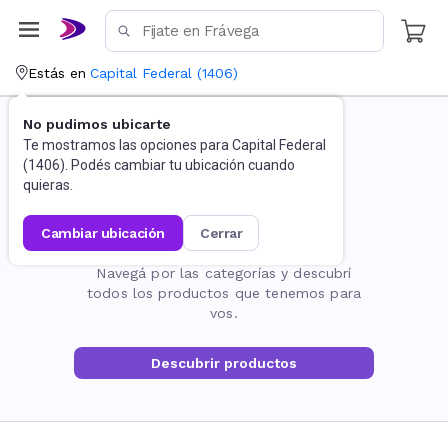
Estás en
Capital Federal
(
1406
)
No pudimos ubicarte
Te mostramos las opciones para
Capital Federal
(
1406
). Podés cambiar tu ubicación cuando
quieras.
cambiar ubicación
cerrar
La página no existe
Navegá por las categorías y descubrí
todos los productos que tenemos para
vos.
Descubrir productos