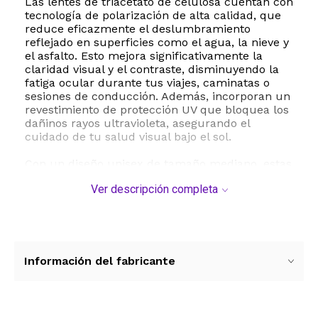
Las lentes de triacetato de celulosa cuentan con
tecnología de polarización de alta calidad, que
reduce eficazmente el deslumbramiento
reflejado en superficies como el agua, la nieve y
el asfalto. Esto mejora significativamente la
claridad visual y el contraste, disminuyendo la
fatiga ocular durante tus viajes, caminatas o
sesiones de conducción. Además, incorporan un
revestimiento de protección UV que bloquea los
dañinos rayos ultravioleta, asegurando el
cuidado de tu salud visual bajo el sol.
Con un diseño unisex de tamaño mediano, estas
gafas se adaptan perfectamente a diferentes
Ver descripción completa
tipos de rostro. Son el accesorio ideal para
complementar cualquier atuendo casual o
deportivo, siendo perfectas para actividades
como pesca, golf, compras y sesiones
fotográficas. El paquete incluye un paño de
microfibra para una limpieza segura y una
Información del fabricante
funda protectora para transportarlas sin riesgo
de rayaduras.
ESTE PRODUCTO VIENE DE USA DENTRO DEL