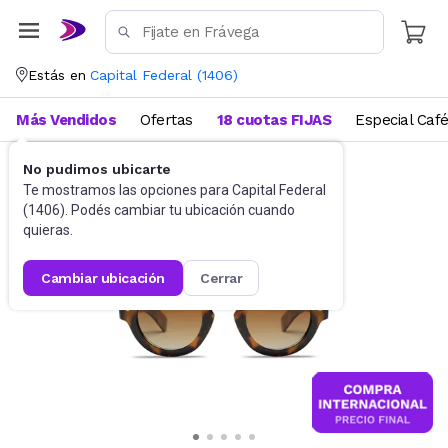
Estás en
Capital Federal
(
1406
)
Más Vendidos
Ofertas
18 cuotas FIJAS
Especial Caf
No pudimos ubicarte
Accesorios
Anteojos de sol
Te mostramos las opciones para
Capital Federal
(
1406
). Podés cambiar tu ubicación cuando
quieras.
cambiar ubicación
cerrar