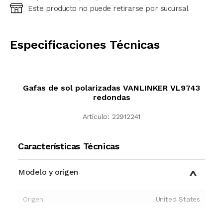
Este producto no puede retirarse por sucursal
Ingresá código postal (sólo números)
CALCULAR
Especificaciones Técnicas
Gafas de sol polarizadas VANLINKER VL9743
redondas
Artículo:
22912241
Características Técnicas
Modelo y origen
Origen
United States